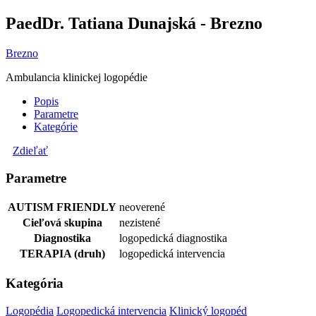
PaedDr. Tatiana Dunajská - Brezno
Brezno
Ambulancia klinickej logopédie
Popis
Parametre
Kategórie
Zdieľať
Parametre
AUTISM FRIENDLY
neoverené
Cieľová skupina
nezistené
Diagnostika
logopedická diagnostika
TERAPIA (druh)
logopedická intervencia
Kategória
Logopédia
Logopedická intervencia
Klinický logopéd