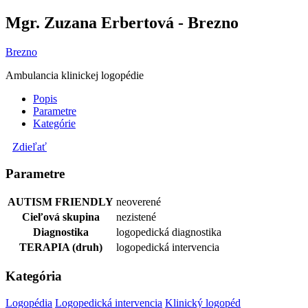
Mgr. Zuzana Erbertová - Brezno
Brezno
Ambulancia klinickej logopédie
Popis
Parametre
Kategórie
Zdieľať
Parametre
AUTISM FRIENDLY
neoverené
Cieľová skupina
nezistené
Diagnostika
logopedická diagnostika
TERAPIA (druh)
logopedická intervencia
Kategória
Logopédia
Logopedická intervencia
Klinický logopéd