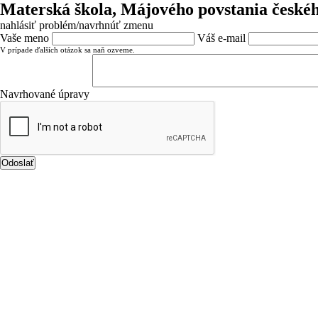
Materská škola, Májového povstania české
nahlásiť problém/navrhnúť zmenu
Vaše meno
Váš e-mail
V prípade ďalších otázok sa naň ozveme.
Navrhované úpravy
Odoslať