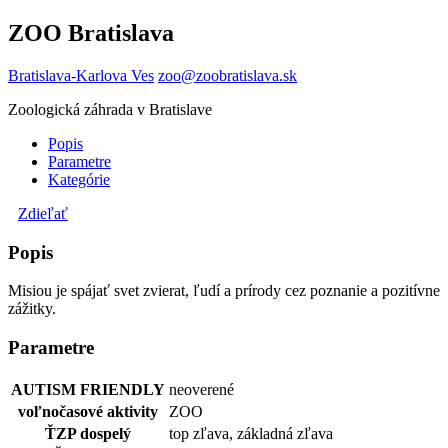
ZOO Bratislava
Bratislava-Karlova Ves
zoo@zoobratislava.sk
Zoologická záhrada v Bratislave
Popis
Parametre
Kategórie
Zdieľať
Popis
Misiou je spájať svet zvierat, ľudí a prírody cez poznanie a pozitívne
zážitky.
Parametre
AUTISM FRIENDLY
neoverené
voľnočasové aktivity
ZOO
ŤZP dospelý
top zľava, základná zľava