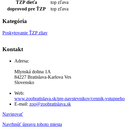
ŤZP dieťa
top zľava
doprovod pre ŤZP
top zľava
Kategória
Poskytovanie ŤZP zliav
Kontakt
Adresa:
Mlynská dolina 1A
84227 Bratislava-Karlova Ves
Slovensko
Web:
www.zoobratislava.sk/pre-navstevnikov/cennik-vstupneho
E-mail:
zoo@zoobratislava.sk
Navigovať
Navrhnúť úpravu tohoto miesta