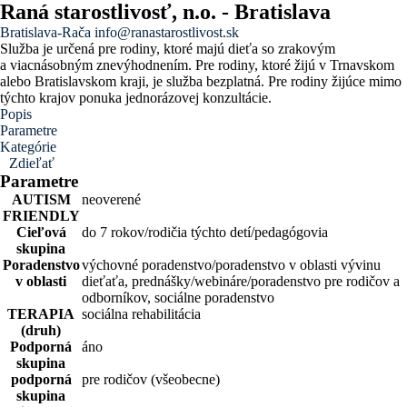
Raná starostlivosť, n.o. - Bratislava
Bratislava-Rača
info@ranastarostlivost.sk
Služba je určená pre rodiny, ktoré majú dieťa so zrakovým
a viacnásobným znevýhodnením. Pre rodiny, ktoré žijú v Trnavskom
alebo Bratislavskom kraji, je služba bezplatná. Pre rodiny žijúce mimo
týchto krajov ponuka jednorázovej konzultácie.
Popis
Parametre
Kategórie
Zdieľať
Parametre
AUTISM
neoverené
FRIENDLY
Cieľová
do 7 rokov/rodičia týchto detí/pedagógovia
skupina
Poradenstvo
výchovné poradenstvo/poradenstvo v oblasti vývinu
v oblasti
dieťaťa, prednášky/webináre/poradenstvo pre rodičov a
odborníkov, sociálne poradenstvo
TERAPIA
sociálna rehabilitácia
(druh)
Podporná
áno
skupina
podporná
pre rodičov (všeobecne)
skupina