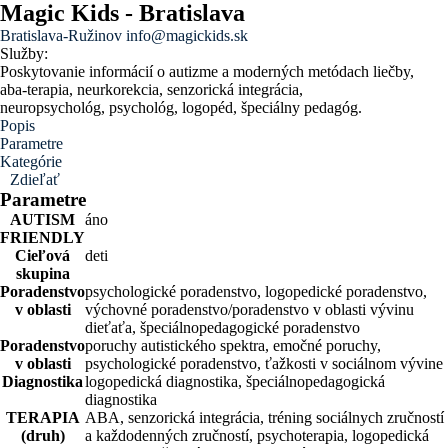
Magic Kids - Bratislava
Bratislava-Ružinov
info@magickids.sk
Služby:
Poskytovanie informácií o autizme a moderných metódach liečby,
aba-terapia, neurkorekcia, senzorická integrácia,
neuropsychológ, psychológ, logopéd, špeciálny pedagóg.
Popis
Parametre
Kategórie
Zdieľať
Parametre
AUTISM
áno
FRIENDLY
Cieľová
deti
skupina
Poradenstvo
psychologické poradenstvo, logopedické poradenstvo,
v oblasti
výchovné poradenstvo/poradenstvo v oblasti vývinu
dieťaťa, špeciálnopedagogické poradenstvo
Poradenstvo
poruchy autistického spektra, emočné poruchy,
v oblasti
psychologické poradenstvo, ťažkosti v sociálnom vývine
Diagnostika
logopedická diagnostika, špeciálnopedagogická
diagnostika
TERAPIA
ABA, senzorická integrácia, tréning sociálnych zručností
(druh)
a každodenných zručností, psychoterapia, logopedická