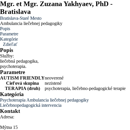
Mgr. et Mgr. Zuzana Yakhyaev, PhD -
Bratislava
Bratislava-Staré Mesto
Ambulancia liečebnej pedagogiky
Popis
Parametre
Kategórie
Zdieľať
Popis
Služby:
liečebná pedagogika,
psychoterapia.
Parametre
AUTISM FRIENDLY
neoverené
Cieľová skupina
nezistené
TERAPIA (druh)
psychoterapia, liečebno-pedagogické terapie
Kategória
Psychoterapia
Ambulancia liečebnej pedagogiky
Liečebnopedagogická intervencia
Kontakt
Adresa:
Mýtna 15