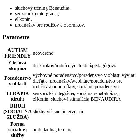
sluchový tréning Benaudira,
senzorická intergrácia,
eľkonin,
prednášky pre rodičov a oborníkov.
Parametre
AUTISM
neoverené
FRIENDLY
Cieľová
do 7 rokov/rodičia týchto detí/pedagógovia
skupina
výchovné poradenstvo/poradenstvo v oblasti vývinu
Poradenstvo
dieťaťa, prednášky/webináre/poradenstvo pre
v oblasti
rodičov a odborníkov, sociálne poradenstvo
TERAPIA
senzorická integrácia, sociálna rehabilitácia,
(druh)
eľkonin, sluchová stimulácia BENAUDIRA
DRUH
(SOCIÁLNA
služby včasnej intervencie
SLUŽBA)
Forma
sociálnej
ambulantná, terénna
služby