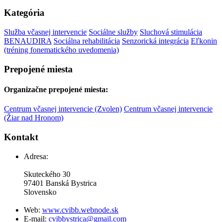
Kategória
Služba včasnej intervencie
Sociálne služby
Sluchová stimulácia
BENAUDIRA
Sociálna rehabilitácia
Senzorická integrácia
Eľkonin
(tréning fonematického uvedomenia)
Prepojené miesta
Organizačne prepojené miesta:
Centrum včasnej intervencie (Zvolen)
Centrum včasnej intervencie
(Žiar nad Hronom)
Kontakt
Adresa:
Skuteckého 30
97401 Banská Bystrica
Slovensko
Web:
www.cvibb.webnode.sk
E-mail:
cvibbystrica@gmail.com