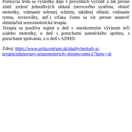
Pomocou testu sa výsledky dajú v percentách vyčísliť a tak presne
zistiť zrelosť jednotlivých oblastí (nervového systému, oblasť
motoriky, vnímanie telesnej schémy, taktilnej oblasti, vnímanie
rytmu, rovnováhy, atď.) vďaka čomu sa vie presne nastaviť
stimulačná senzomotorická terapia.
Terapia sa používa najmä u detí s oneskoreným vývinom reči
a/alebo motoriky, u detí s poruchami autistického spektra, s
poruchami správania, a u detí s ADHD.
Zdroj:
https://www.artiscentrum.sk/sluzby/metody-a-
terapie/planovany-senzomotoricky-trening-tsmt-i/?lang=sk