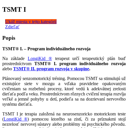
TSMT I
Ukáž miesta v tejto kategórií
Zdieľať
Popis
TSMT® I. – Program individuálneho rozvoja
Na základe
LongiKid ®
terapeut určí terapeutický plán buď
prostredníctvom
TSMT® I. program individuálneho rozvoja
alebo
TSMT® II. program rozvoja v skupine
.
Plánovaný senzomotorický tréning. Pomocou TSMT sa stimulujú už
existujúce siete v mozgu a vďaka pravidelne opakovaným
cvičeniam sa rozbehnú procesy, ktoré vedú k adekvátnej zrelosti
dieťaťa podľa veku. Prostredníctvom rôznych cvičení terapia rozvíja
veľké a jemné pohyby u detí, podieľa sa na dozrievaní nervového
systému dieťaťa.
TSMT I je terapia založená na neurosenzoricko motorickom teste
(
LongiKid ®
) pomocou ktorého sa zistí, či za príznakmi stojí
nezrelosť nervovej sústavy alebo problémy sú psychického pôvodu.