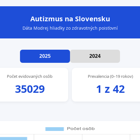
Autizmus na Slovensku
Dáta Modrej hliadky zo zdravotných poisťovní
2025
2024
Počet evidovaných osôb
Prevalencia (0–19 rokov)
35029
1 z 42